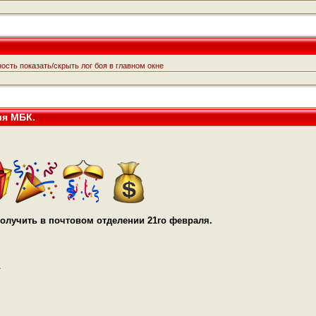
сть показать/скрыть лог боя в главном окне
ия МБК.
олучить в почтовом отделении 21го февраля.
.