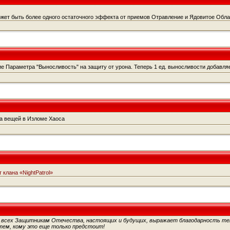
жет быть более одного остаточного эффекта от приемов Отравление и Ядовитое Обла
 Параметра "Выносливость" на защиту от урона. Теперь 1 ед. выносливости добавляе
ка вещей в Изломе Хаоса
 клана «NightPatrol»
 всех Защитникам Отечества, настоящих и будущих, выражает благодарность тем
тем, кому это еще только предстоит!