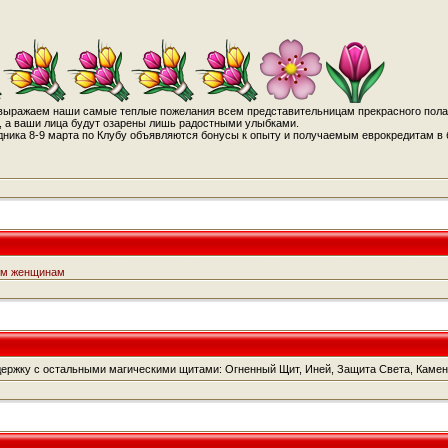
выражаем наши самые теплые пожелания всем представительницам прекрасного пола.
, а ваши лица будут озарены лишь радостными улыбками.
дника 8-9 марта по Клубу объявляются бонусы к опыту и получаемым еврокредитам в б
им женщинам
ержку с остальными магическими щитами: Огненный Щит, Иней, Защита Света, Камен