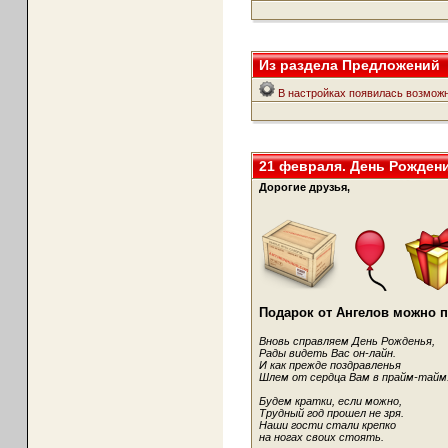
Из раздела Предложений
В настройках появилась возможно
21 февраля. День Рожден
Дорогие друзья,
Подарок от Ангелов можно п
Вновь справляем День Рожденья,
Рады видеть Вас он-лайн.
И как прежде поздравленья
Шлем от сердца Вам в прайм-тайм
Будем кратки, если можно,
Трудный год прошел не зря.
Наши гости стали крепко
на ногах своих стоять.