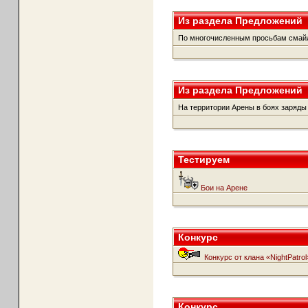
Из раздела Предложений
По многочисленным просьбам смайл
Из раздела Предложений
На территории Арены в боях заряды
Тестируем
Бои на Арене
Конкурс
Конкурс от клана «NightPatrol
Конкурс