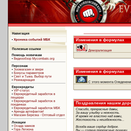
Навигация
Изменения в формулах
•
Хроника событий МБК
Полезные ссылки
Деморализация
Помощь новичкам
•
Видеообзор Mycombats.org
Персонаж
•
Зоомагазин и звери
Изменения в формулах
•
Бонусы параметров
•
Свет и Тьма. Выбор пути
•
Реинкарнация
С этого момента Оледенения
Еврокредиты
•
VIP-статус
•
Еврокредитный заработок в
пещерах
•
Еврокредитный заработок в
Поздравления нашим дор
поединках
•
Еврокредитный заработок МБК
Спасибо, прекрасные дамы,
•
Аренда артефактов!
За вашу улыбку и нежность.
•
Магазин Березка - Оптовый отдел
И время не властно над вами,
Жестокость и неизбежность...
Локации
•
Осада замков
Всегда ваше сердце доброе.
•
Гора Легиона
Вы — солнца прекрасные лучники.