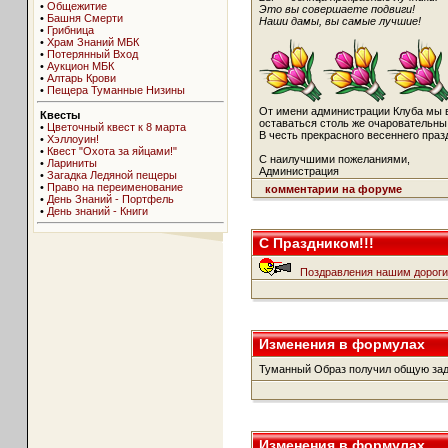
•
Общежитие
Это вы совершаете подвиги!
•
Башня Смерти
Наши дамы, вы самые лучшие!
•
Грибница
•
Храм Знаний МБК
•
Потерянный Вход
•
Аукцион МБК
•
Алтарь Крови
•
Пещера Туманные Низины
От имени администрации Клуба мы 
Квесты
оставаться столь же очаровательны
•
Цветочный квест к 8 марта
В честь прекрасного весеннего праз
•
Хэллоуин!
•
Квест "Охота за яйцами!"
С наилучшими пожеланиями,
•
Лариниты
Администрация
•
Загадка Ледяной пещеры
•
Право на переименование
комментарии на форуме
•
День Знаний - Портфель
•
День знаний - Книги
С Праздником!!!
Поздравления нашим дорог
Изменения в формулах
Туманный Образ получил общую зад
Изменения в формулах