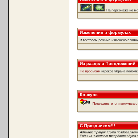
На персонаже не мо
Изменения в формулах
В тестовом режиме изменено влияние
Из раздела Предложений
По просьбам
игроков убрана полом
Конкурс
Подведены итоги конкурса от
С Праздником!!!
Администрация Клуба поздравляет
Родины и желает твердости духа 