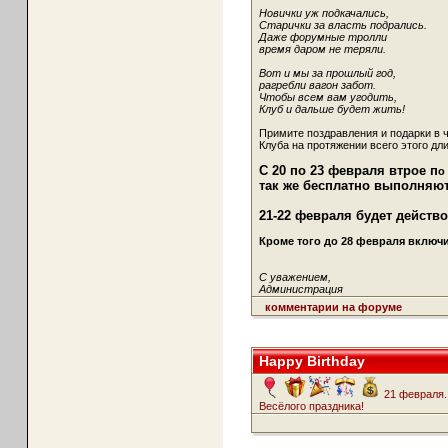
Новички уж подкачались,
Старички за власть подрались.
Даже форумные тролли
время даром не теряли.
Вот и мы за прошлый год,
рагребли вагон забот.
Чтобы всем вам угодить,
Клуб и дальше будет жить!
Примите поздравления и подарки в 
Клуба на протяжении всего этого дли
С 20 по 23 февраля
втрое п
о
так же бесплатно выполняют
21-22 февраля будет действо
Кроме того до 28 февраля включ
С уважением,
Администрация
комментарии на форуме
Happy Birthday
21 февраля. 
Весёлого праздника!