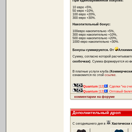
При единовременной покупке:
10 евро +5%,
50 евро +10%,
100 евро +20%,
300 евро +30%.
Накопительный бонус:
100евро накопительно +5%,
300 евро накопительно +10%,
500 евро накопительно +20%,
1000 евро накопительно +30%.
Бонусы суммируются.
От
Алхимик
Сумму, согласно которой расчитывает
скобочках)
. Сумма формируется из
о
В платные услуги клуба (
Коммерчески
ознакомится по этой
ссылке
.
Quantum
[12]
: Сделки "на с
Quantum
[12]
: Оптовый билет
комментарии на форуме
Дополнительный дроп
С сегодняшнего дня в
Хаотически 