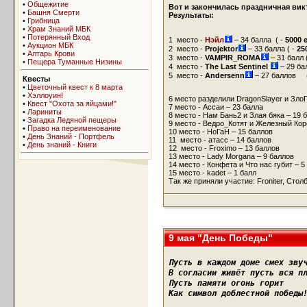
•
Общежитие
Вот и закончилась праздничная вик
•
Башня Смерти
Результаты:
•
Грибница
•
Храм Знаний МБК
•
Потерянный Вход
1 место -
Нэйл
– 34 балла (
-
5000 
•
Аукцион МБК
2 место -
Projektor
– 33 балла (
-
25
•
Алтарь Крови
3 место -
VAMPIR_ROMA
– 31 балл 
•
Пещера Туманные Низины
4 место -
The Last Sentinel
– 29 ба
5 место -
Andersenn
– 27 баллов 
Квесты
•
Цветочный квест к 8 марта
•
Хэллоуин!
6 место разделили DragonSlayer и Зло
•
Квест "Охота за яйцами!"
7 место - Ассаи – 23 балла
•
Лариниты
8 место - Нам Бань2 и Злая бяка – 19 
•
Загадка Ледяной пещеры
9 место - Ведро_Котят и Железный Кор
•
Право на переименование
10 место - НоГаН – 15 баллов
•
День Знаний - Портфель
11 место - атасс – 14 баллов
•
День знаний - Книги
12 место - Froximo – 13 баллов
13 место - Lady Morgana – 9 баллов
14 место - Конфета и Что нас губит – 5
15 место - kadet – 1 балл
Так же приняли участие: Froniter, Столб
9 мая "День Победы"
Пусть в каждом доме смех зву
В согласии живёт пусть вся п
Пусть памяти огонь горит
Как символ доблестной победы