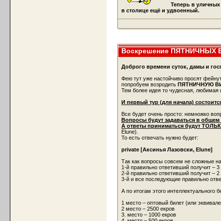
Теперь в уличных
в столице ещё и удвоенный.
Воскрешение ПЯТНИЧНЫХ 
Доброго времени суток, дамы и гос
Фею тут уже настойчиво просят фейну
попробуем возродить
ПЯТНИЧНУЮ В
Тем более идея то чудесная, любимая 
И первый тур (для начала) состоится 
Все будет очень просто: немножко воп
Вопросы будут задаваться в общем 
А ответы приниматься будут ТОЛЬК
Elune).
То есть отвечать нужно будет:
private [Аксинья Лазовски, Elune]
Так как вопросы совсем не сложные на
1-й правильно ответивший получит – 3
2-й правильно ответивший получит – 2
3-й и все последующие правильно отв
А по итогам этого интеллектуального 
1 место – оптовый билет (или эквивале
2 место – 2500 екров
3. место – 1000 екров
4. место – 500 екров