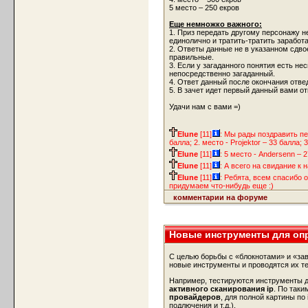
5 место – 250 екров
Еще немножко важного:
1. Приз передать другому персонажу не
единолично и тратить-тратить заработ
2. Ответы данные не в указанном сдвое
правильные.
3. Если у загаданного понятия есть н
непосредственно загаданный.
4. Ответ данный после окончания отве
5. В зачет идет первый данный вами от
Удачи нам с вами =)
Elune
[11]
: Мы рады поздравить пе
балла; 2. место - Projektor – 33 балла;
Elune
[11]
: 5 место - Andersenn – 2
Elune
[11]
: А всего на свидание к
Elune
[11]
: Ребята, всем спасибо 
придумаем что-нибудь еще :)
комментарии на форуме
Новые инструменты для оп
С целью борьбы с «блокнотами» и «за
новые инструменты и проводятся их т
Например, тестируются инструменты 
активного сканирования ip
. По таки
провайдеров
, для полной картины по 
подлючения и т.д.).