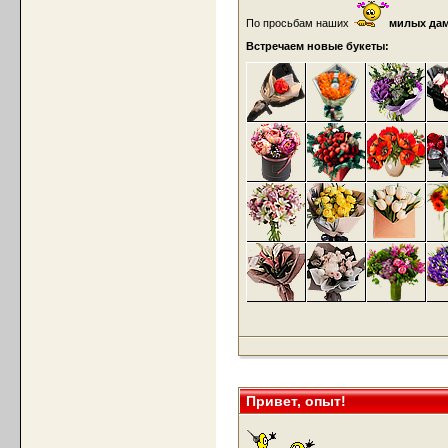
По просьбам наших
милых да
Встречаем новые букеты:
Привет, опыт!