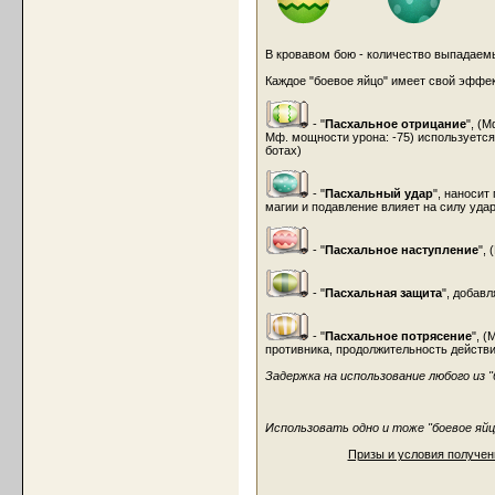
В кровавом бою - количество выпадаем
Каждое "боевое яйцо" имеет свой эффек
- "
Пасхальное отрицание
", (М
Мф. мощности урона: -75) используется 
ботах)
- "
Пасхальный удар
", наносит
магии и подавление влияет на силу удар
- "
Пасхальное наступление
",
- "
Пасхальная защита
", добавл
- "
Пасхальное потрясение
", (
противника, продолжительность действия
Задержка на использование любого из "б
Использовать одно и тоже "боевое яйц
Призы и условия получен