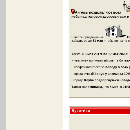
Ангелы
поздравляют всех
неба над головой,здоровья вам и
В честь праздника на
П
забрать ее до
31 мая
, чтобы почта не 
Также с
5 мая 2017г по 17 мая 2020г
- увеличен получаемый опыт в
битвах
- коэффициент екр за
победу в боях 
- праздничный
бонус у алхимика 10
- города
Клуба подвергнуться напа
Также напоминаем, что 8 мая в 21:0
Букетики