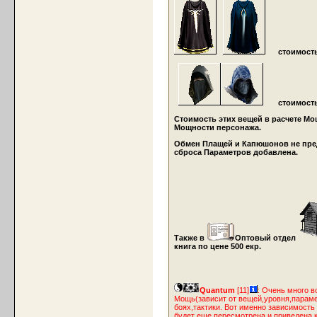
стоимость
стоимость
Стоимость этих вещей в расчете М
Мощности персонажа.
Обмен Плащей и Капюшонов не пред
сброса Параметров добавлена.
Также в
Оптовый отдел
книга по цене 500 екр.
Quantum
[11]
: Очень много в
Мощь(зависит от вещей,уровня,парамет
боях,тактики. Вот именно зависимост
будет еще пересмотрена и приведена 