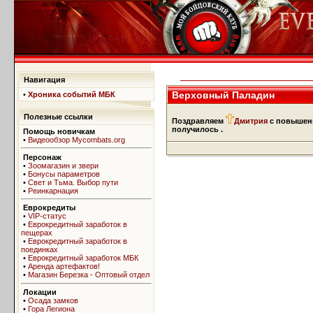
Навигация
Верховный Паладин
•
Хроника событий МБК
Полезные ссылки
Поздравляем
Дмитрия
с повышени
получилось .
Помощь новичкам
•
Видеообзор Mycombats.org
Персонаж
•
Зоомагазин и звери
•
Бонусы параметров
•
Свет и Тьма. Выбор пути
•
Реинкарнация
Еврокредиты
•
VIP-статус
•
Еврокредитный заработок в
пещерах
•
Еврокредитный заработок в
поединках
•
Еврокредитный заработок МБК
•
Аренда артефактов!
•
Магазин Березка - Оптовый отдел
Локации
•
Осада замков
•
Гора Легиона