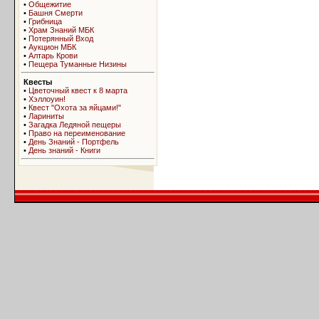
•
Общежитие
•
Башня Смерти
•
Грибница
•
Храм Знаний МБК
•
Потерянный Вход
•
Аукцион МБК
•
Алтарь Крови
•
Пещера Туманные Низины
Квесты
•
Цветочный квест к 8 марта
•
Хэллоуин!
•
Квест "Охота за яйцами!"
•
Лариниты
•
Загадка Ледяной пещеры
•
Право на переименование
•
День Знаний - Портфель
•
День знаний - Книги