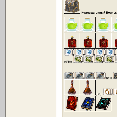
Коллекционный Воински
(0/50)
(0/1)
(
0/1)