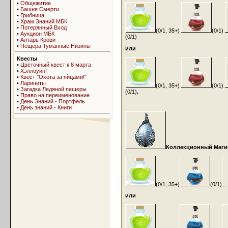
•
Общежитие
•
Башня Смерти
•
Грибница
•
Храм Знаний МБК
•
Потерянный Вход
(0/1, 35+)
(0/1)
•
Аукцион МБК
(0/1)
•
Алтарь Крови
•
Пещера Туманные Низины
или
Квесты
•
Цветочный квест к 8 марта
•
Хэллоуин!
•
Квест "Охота за яйцами!"
•
Лариниты
(0/1, 35+)
(0/1)
•
Загадка Ледяной пещеры
(0/1)
.
•
Право на переименование
•
День Знаний - Портфель
•
День знаний - Книги
Коллекционный Магиче
(0/1, 35+)
(0/1)
или