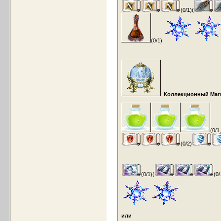
(0/1)(
(0/1)
Коллекционный Маги
(0/1
(0/2)
(0/1)(
(0
или