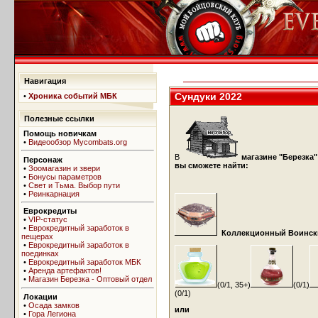
Навигация
Сундуки 2022
•
Хроника событий МБК
Полезные ссылки
Помощь новичкам
•
Видеообзор Mycombats.org
В
магазине "Березка"
Персонаж
вы сможете найти:
•
Зоомагазин и звери
•
Бонусы параметров
•
Свет и Тьма. Выбор пути
•
Реинкарнация
Еврокредиты
•
VIP-статус
•
Еврокредитный заработок в
Коллекционный Воинский
пещерах
•
Еврокредитный заработок в
поединках
•
Еврокредитный заработок МБК
•
Аренда артефактов!
•
Магазин Березка - Оптовый отдел
(0/1, 35+)
(0/1)
(0/1)
Локации
•
Осада замков
или
•
Гора Легиона