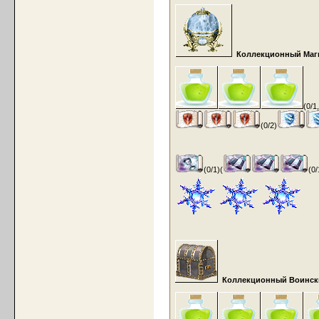
Коллекционный Маги
(0/1
(0/2)
(0/1)(
(0
Коллекционный Воински